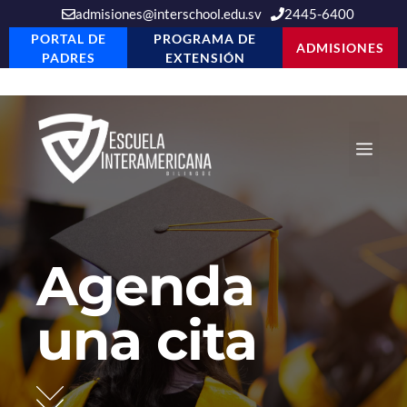
admisiones@interschool.edu.sv
2445-6400
PORTAL DE
PROGRAMA DE
ADMISIONES
PADRES
EXTENSIÓN
Saltar
al
Men
contenido
Agenda
una cita