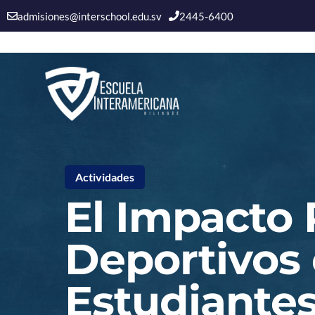
admisiones@interschool.edu.sv
2445-6400
Saltar
al
contenido
Actividades
El Impacto 
Deportivos 
Estudiante