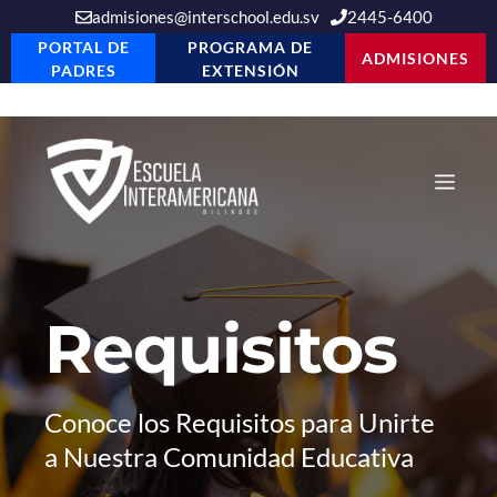
admisiones@interschool.edu.sv
2445-6400
PORTAL DE
PROGRAMA DE
ADMISIONES
PADRES
EXTENSIÓN
Saltar
al
Men
contenido
Requisitos
Conoce los Requisitos para Unirte
a Nuestra Comunidad Educativa