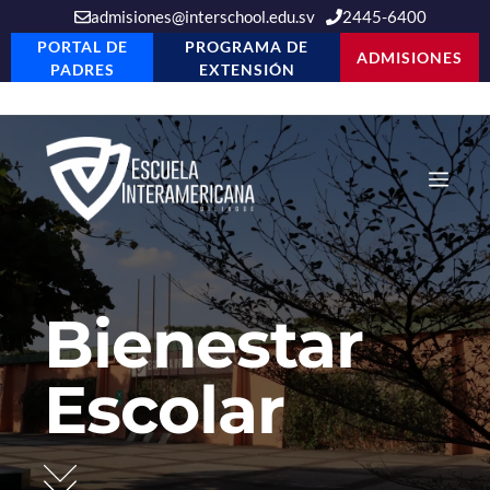
admisiones@interschool.edu.sv
2445-6400
PORTAL DE
PROGRAMA DE
ADMISIONES
PADRES
EXTENSIÓN
Saltar
al
Men
contenido
Bienestar
Escolar